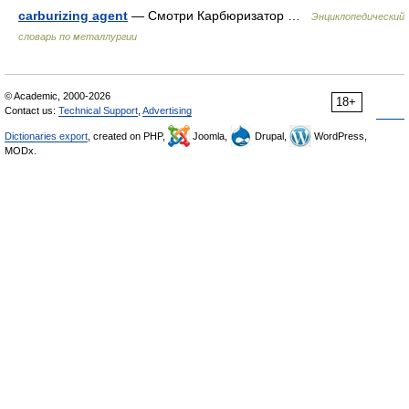
carburizing agent
— Смотри Карбюризатор …
Энциклопедический
словарь по металлургии
© Academic, 2000-2026
18+
Contact us:
Technical Support
,
Advertising
Dictionaries export
, created on PHP,
Joomla,
Drupal,
WordPress,
MODx.