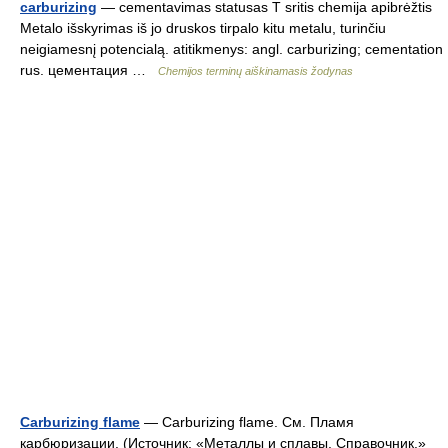
carburizing
— cementavimas statusas T sritis chemija apibrėžtis
Metalo išskyrimas iš jo druskos tirpalo kitu metalu, turinčiu
neigiamesnį potencialą. atitikmenys: angl. carburizing; cementation
rus. цементация …
Chemijos terminų aiškinamasis žodynas
Carburizing flame
— Carburizing flame. См. Пламя
карбюризации. (Источник: «Металлы и сплавы. Справочник.»