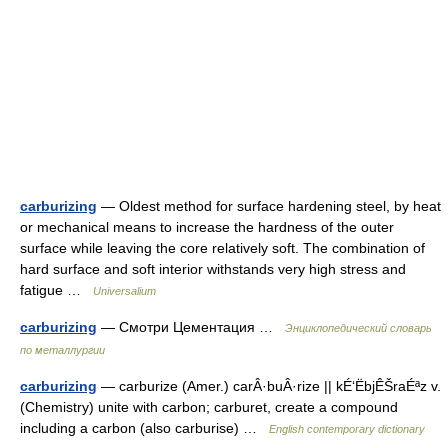
carburizing
— Oldest method for surface hardening steel, by heat
or mechanical means to increase the hardness of the outer
surface while leaving the core relatively soft. The combination of
hard surface and soft interior withstands very high stress and
fatigue …
Universalium
carburizing
— Смотри Цементация …
Энциклопедический словарь
по металлургии
carburizing
— carburize (Amer.) carÂ·buÂ·rize || kÉ‘ËbjÊŠraÉªz v.
(Chemistry) unite with carbon; carburet, create a compound
including a carbon (also carburise) …
English contemporary dictionary