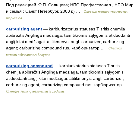
Под редакцией Ю.П. Солнцева; НПО Профессионал , НПО Мир
и семья ; Санкт Петербург, 2003 г.) …
Словарь металлургических
терминов
carburizing agent
— karbiurizatorius statusas T sritis chemija
apibrėžtis Anglinga medžiaga, tam tikromis sąlygomis atiduodanti
anglį kitai medžiagai. atitikmenys: angl. carburizer; carburizing
agent; carburizing compound rus. карбюризатор …
Chemijos
terminų aiškinamasis žodynas
carburizing compound
— karbiurizatorius statusas T sritis
chemija apibrėžtis Anglinga medžiaga, tam tikromis sąlygomis
atiduodanti anglį kitai medžiagai. atitikmenys: angl. carburizer;
carburizing agent; carburizing compound rus. карбюризатор …
Chemijos terminų aiškinamasis žodynas