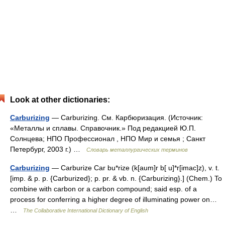
Look at other dictionaries:
Carburizing
— Carburizing. См. Карбюризация. (Источник:
«Металлы и сплавы. Справочник.» Под редакцией Ю.П.
Солнцева; НПО Профессионал , НПО Мир и семья ; Санкт
Петербург, 2003 г.) …
Словарь металлургических терминов
Carburizing
— Carburize Car bu*rize (k[aum]r b[ u]*r[imac]z), v. t.
[imp. & p. p. {Carburized}; p. pr. & vb. n. {Carburizing}.] (Chem.) To
combine with carbon or a carbon compound; said esp. of a
process for conferring a higher degree of illuminating power on…
…
The Collaborative International Dictionary of English